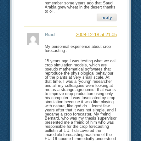
remember some years ago that Saudi
Arabia grew wheat in the desert thanks
to oil.
reply
Riad
2009-12-18 at 21:05
My personnal experience about crop
forecasting :
15 years ago I was testing what we call
crop simulation models, which are
pseudo mathematical softwares that
reproduce the physiological behaviour
of the plants at very small scale. At
that time, I was a “young” researcher
and all my colleagues were looking at
me as a strange agronomist that wants
to improve crop production using only
his computer. I was fascinated by crop
simulation because it was like playing
with nature, like god do. I learnt few
years after that it was not simple, and I
became a crop forecaster. My freind
Bernard, who was my thesis supervisor
presented me a freind of him who was
responsible for the crop forecasting
bulletin at EU. I discovered the
incredible forecasting machine of the
EU. Of course I immediatly understood