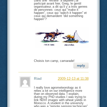
Dans une “retraite” à laquelle j’ai
participé avant hier, Greg, le gentil
organisateur, a dit qu’il y a trois genres
de personnes: ceux qui “make it
happen”, ceux qui “watch it happen” et
ceux qui demandent “did something
happen”?
Choisis ton camp, camarade!
reply
Riad
2009-12-13 at 11:38
I really love agrometeorology as it
relies a lot on our intelligence more
than on observed data. I explain,
during my PhD studies I was trying to
link NDVI images with wheat yields in
Morocco. A student in the university
who was a “remote sensing technician”