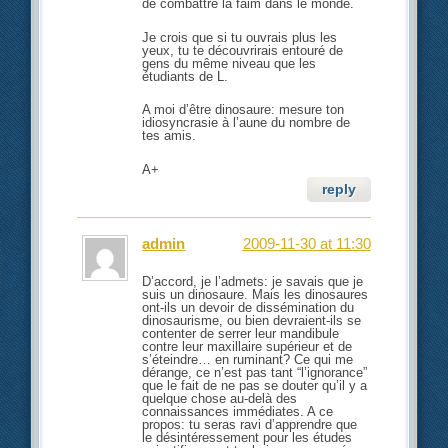
de combattre la faim dans le monde.
Je crois que si tu ouvrais plus les
yeux, tu te découvrirais entouré de
gens du même niveau que les
étudiants de L.
A moi d’être dinosaure: mesure ton
idiosyncrasie à l’aune du nombre de
tes amis.
A+
reply
admin
2009-11-30 at 11:30
D’accord, je l’admets: je savais que je
suis un dinosaure. Mais les dinosaures
ont-ils un devoir de dissémination du
dinosaurisme, ou bien devraient-ils se
contenter de serrer leur mandibule
contre leur maxillaire supérieur et de
s’éteindre… en ruminant? Ce qui me
dérange, ce n’est pas tant “l’ignorance”
que le fait de ne pas se douter qu’il y a
quelque chose au-delà des
connaissances immédiates. A ce
propos: tu seras ravi d’apprendre que
le désintéressement pour les études