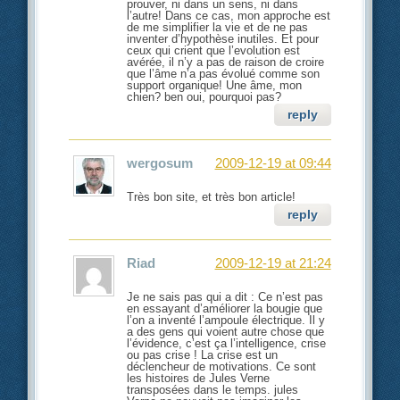
prouver, ni dans un sens, ni dans
l’autre! Dans ce cas, mon approche est
de me simplifier la vie et de ne pas
inventer d’hypothèse inutiles. Et pour
ceux qui crient que l’evolution est
avérée, il n’y a pas de raison de croire
que l’âme n’a pas évolué comme son
support organique! Une âme, mon
chien? ben oui, pourquoi pas?
reply
wergosum
2009-12-19 at 09:44
Très bon site, et très bon article!
reply
Riad
2009-12-19 at 21:24
Je ne sais pas qui a dit : Ce n’est pas
en essayant d’améliorer la bougie que
l’on a inventé l’ampoule électrique. Il y
a des gens qui voient autre chose que
l’évidence, c’est ça l’intelligence, crise
ou pas crise ! La crise est un
déclencheur de motivations. Ce sont
les histoires de Jules Verne
transposées dans le temps. jules