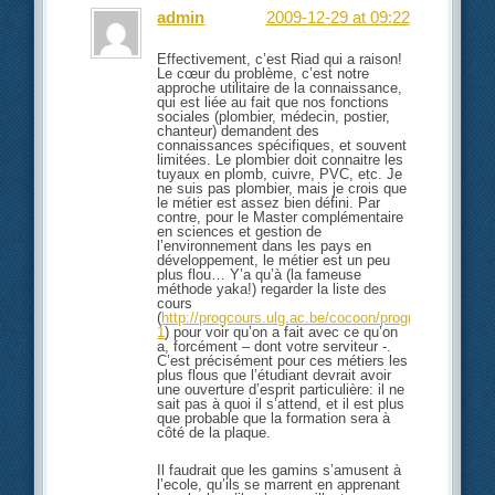
admin
2009-12-29 at 09:22
Effectivement, c’est Riad qui a raison!
Le cœur du problème, c’est notre
approche utilitaire de la connaissance,
qui est liée au fait que nos fonctions
sociales (plombier, médecin, postier,
chanteur) demandent des
connaissances spécifiques, et souvent
limitées. Le plombier doit connaitre les
tuyaux en plomb, cuivre, PVC, etc. Je
ne suis pas plombier, mais je crois que
le métier est assez bien défini. Par
contre, pour le Master complémentaire
en sciences et gestion de
l’environnement dans les pays en
développement, le métier est un peu
plus flou… Y’a qu’à (la fameuse
méthode yaka!) regarder la liste des
cours
(
http://progcours.ulg.ac.be/cocoon/programmes/R
1
) pour voir qu’on a fait avec ce qu’on
a, forcément – dont votre serviteur -.
C’est précisément pour ces métiers les
plus flous que l’étudiant devrait avoir
une ouverture d’esprit particulière: il ne
sait pas à quoi il s’attend, et il est plus
que probable que la formation sera à
côté de la plaque.
Il faudrait que les gamins s’amusent à
l’ecole, qu’ils se marrent en apprenant