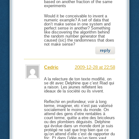
based on another fraction of the same
experiments
Would it be conceivable to invent a
numeric example? A set of data that
don’t make sense in one system and
perfect sense in another? Something
like discovering the algorithm behind
the random number generator that
caused (sic) the randomness that does
not make sense?
reply
Cedric
2009-12-28 at 22:58
A la relecture de ton texte modifié, on
se dit avec Delphine que c’est Riad qui
a raison. Les jeunes refletent les
ideaux de la société ou ils vivent.
Reflechir en profondeur, voir à long
terme, imaginer, etc n’est pas valorisé
socialement le moins du monde. On
attend des gens d’etre rentables à
court terme, quitte a etre des bricoleurs
ou des plombiers déguisés. Delphine
qui évolue dans un monde dont je suis
protégé ne sait que trop bien que ce
qu’on attend d’elle c’est de rapporter du
fric. Et dans l’idée qu’un tiens vaut