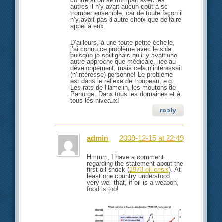
contre si on se trompait avec les
autres il n’y avait aucun coût à se
tromper ensemble, car de toute façon il
n’y avait pas d’autre choix que de faire
appel à eux.
D’ailleurs, à une toute petite échelle,
j’ai connu ce problème avec le sida
puisque je soulignais qu’il y avait une
autre approche que médicale, liée au
développement, mais cela n’intéressait
(n’intéresse) personne! Le problème
est dans le reflexe de troupeau, e.g.
Les rats de Hamelin, les moutons de
Panurge. Dans tous les domaines et à
tous les niveaux!
reply
admin
2009-12-15 at 22:49
Hmmm, I have a comment
regarding the statement about the
first oil shock (
1973 oil crisis
). At
least one country understood
very well that, if oil is a weapon,
food is too!