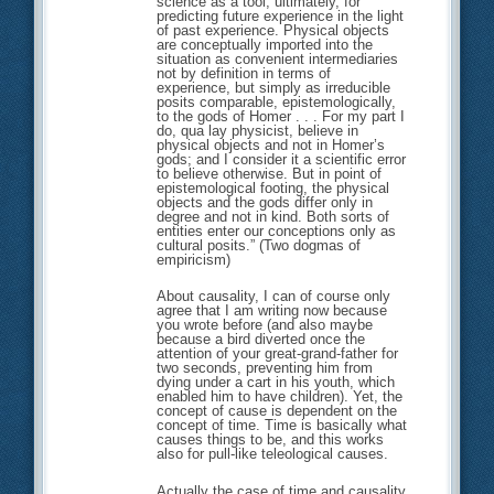
science as a tool, ultimately, for
predicting future experience in the light
of past experience. Physical objects
are conceptually imported into the
situation as convenient intermediaries
not by definition in terms of
experience, but simply as irreducible
posits comparable, epistemologically,
to the gods of Homer . . . For my part I
do, qua lay physicist, believe in
physical objects and not in Homer’s
gods; and I consider it a scientific error
to believe otherwise. But in point of
epistemological footing, the physical
objects and the gods differ only in
degree and not in kind. Both sorts of
entities enter our conceptions only as
cultural posits.” (Two dogmas of
empiricism)
About causality, I can of course only
agree that I am writing now because
you wrote before (and also maybe
because a bird diverted once the
attention of your great-grand-father for
two seconds, preventing him from
dying under a cart in his youth, which
enabled him to have children). Yet, the
concept of cause is dependent on the
concept of time. Time is basically what
causes things to be, and this works
also for pull-like teleological causes.
Actually the case of time and causality