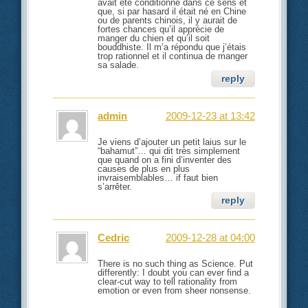
avait été conditionné dans ce sens et
que, si par hasard il était né en Chine
ou de parents chinois, il y aurait de
fortes chances qu’il apprécie de
manger du chien et qu’il soit
bouddhiste. Il m’a répondu que j’étais
trop rationnel et il continua de manger
sa salade.
reply
admin
2009-12-23 at 13:42
Je viens d’ajouter un petit laius sur le
“bahamut”… qui dit très simplement
que quand on a fini d’inventer des
causes de plus en plus
invraisemblables… if faut bien
s’arrêter.
reply
Cedric
2009-12-28 at 04:00
There is no such thing as Science. Put
differently: I doubt you can ever find a
clear-cut way to tell rationality from
emotion or even from sheer nonsense.