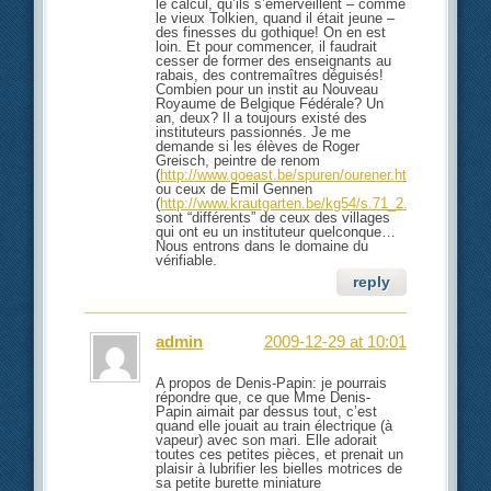
le calcul, qu’ils s’emerveillent – comme
le vieux Tolkien, quand il était jeune –
des finesses du gothique! On en est
loin. Et pour commencer, il faudrait
cesser de former des enseignants au
rabais, des contremaîtres déguisés!
Combien pour un instit au Nouveau
Royaume de Belgique Fédérale? Un
an, deux? Il a toujours existé des
instituteurs passionnés. Je me
demande si les élèves de Roger
Greisch, peintre de renom
(
http://www.goeast.be/spuren/ourener.html
)
ou ceux de Emil Gennen
(
http://www.krautgarten.be/kg54/s.71_2.pdf
)
sont “différents” de ceux des villages
qui ont eu un instituteur quelconque…
Nous entrons dans le domaine du
vérifiable.
reply
admin
2009-12-29 at 10:01
A propos de Denis-Papin: je pourrais
répondre que, ce que Mme Denis-
Papin aimait par dessus tout, c’est
quand elle jouait au train électrique (à
vapeur) avec son mari. Elle adorait
toutes ces petites pièces, et prenait un
plaisir à lubrifier les bielles motrices de
sa petite burette miniature