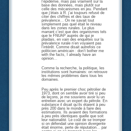
l’épidémie, mais pas vraiment sur la
base des données, mais plutôt sur
celle des mécanismes en jeu. Pendant
que j’étais à R. j’ai toujours refusé de
citer des chiffres et des taux de
prévalence… On ne savait tout
simplement pas quel était le niveau
dans les zones rurales. Le plus
marrant c’est que des organismes tels
que le FNUAP auprès de qui je
plaidais, en vain des enquêtes sur la
prévalence rurale n’en voyaient pas
l’intérêt. Comme disait autrefois ce
politicien américain : don’t bother me
with the facts, I already have an
opinion…
Comme la recherche, la politique, les
institutions sont humaines: on retrouve
les mêmes problèmes dans tous les
domaines.
Peu après le premier choc pétrolier de
1973, dont on semble avoir tiré si peu
de leçons, je me souviens avoir lu un
entretien avec un expert du pétrole. En
substance il disait qu’ils étaient à peu
près 200 dans le monde à faire des
estimations. Ils avaient des formations
à peu près identiques quelle que soit
leur nationalité. Le coût de se tromper
si on défendait une opinion divergente
était énorme, perte de réputation… par