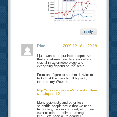
reply
Riad
2009-12-18 at 20:18
I just wanted to put into perspective
that sometimes raw data are not so
crucial in agrometeorology and
everything depend on the scale.
From one figure to another. I invite to
to look at this wonderfull figure 8, I
insert in my Website:
http://sites.google.com/site/aridoculture/changement
climatiques-1-2
Many scientists and other less
scientific people argue that we need
technology, access to food, etc. if we
want to adapt to climate change.
But….We need oil to adapt! I