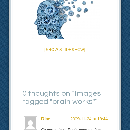
[SHOW SLIDESHOW]
0 thoughts on “
Images
tagged "brain works"
”
Riad
2009-11-24 at 19:44
Ce que tu écris René, nous ramène