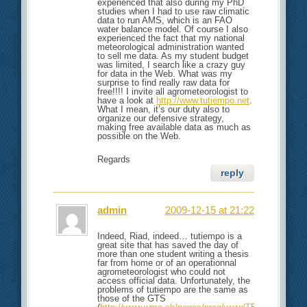
experienced that also during my PhD
studies when I had to use raw climatic
data to run AMS, which is an FAO
water balance model. Of course I also
experienced the fact that my national
meteorological administration wanted
to sell me data. As my student budget
was limited, I search like a crazy guy
for data in the Web. What was my
surprise to find really raw data for
free!!!! I invite all agrometeorologist to
have a look at
http://www.tutiempo.net
.
What I mean, it’s our duty also to
organize our defensive strategy,
making free available data as much as
possible on the Web.
Regards
reply
admin
2009-12-15 at 21:22
Indeed, Riad, indeed… tutiempo is a
great site that has saved the day of
more than one student writing a thesis
far from home or of an operationnal
agrometeorologist who could not
access official data. Unfortunately, the
problems of tutiempo are the same as
those of the GTS