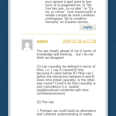
pour ignorer à quel point le bon
sens et le pragmatisme, le “Ne
t’en fais pas, ça va aller”, le “Ça
ira, tu verras”, sont impuissants à
rendre compte de notre condition
ontologique. De la condition
humaine, en d’autres termes.
reply
admin
2009-12-28 at 17:28
You are clearly ahead of me in terms of
knowledge and thinking… but I do not
think we disagree!
(1) can causality be defined in terms of
time, i.e. I say A caused B only
because A came before B? How can I
define the interaction between A and B.
Does time entail causality, or the other
way round? Could it be that causality is
just coincidence (i.e. spatial
neighbourhood combined with time
simultaneousness)
(2) You say
> Perhaps we could build an alternative
and coherent understanding of reality