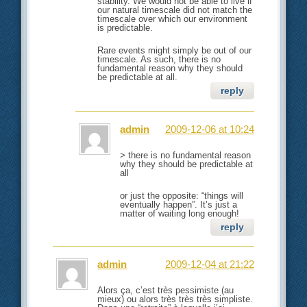
stability. We would not be able to live if
our natural timescale did not match the
timescale over which our environment
is predictable.
Rare events might simply be out of our
timescale. As such, there is no
fundamental reason why they should
be predictable at all.
reply
admin
2009-12-06 at 10:24
> there is no fundamental reason
why they should be predictable at
all
or just the opposite: “things will
eventually happen”. It’s just a
matter of waiting long enough!
reply
admin
2009-12-04 at 21:22
Alors ça, c’est très pessimiste (au
mieux) ou alors très très très simpliste.