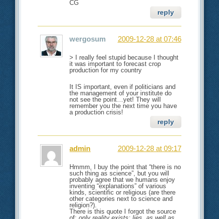
CG
reply
wergosum
2009-12-28 at 07:46
> I really feel stupid because I thought
it was important to forecast crop
production for my country
It IS important, even if politicians and
the management of your institute do
not see the point…yet! They will
remember you the next time you have
a production crisis!
reply
admin
2009-12-28 at 09:17
Hmmm, I buy the point that “there is no
such thing as science”, but you will
probably agree that we humans enjoy
inventing “explanations” of various
kinds, scientific or religious (are there
other categories next to science and
religion?).
There is this quote I forgot the source
of:
only reality exists; lies, as well as