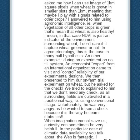
asked me how I can use image of 1km
square pixels when wheat is grown in
smaller plots than 1km, meaning that
maybe I play with signals related to
other crops? I answered to him using
agronomic intelligence, ie. when
vegetation of all other crops is green
that’s mean that wheat is also healthy!
I mean, in that case NDVI is just an
indicator of the environment
surrounding wheat, I don’t care if it
capture wheat greeness or not. In
agrometeorology, this is the case in
many null hypothesis. An other
example : during an experiment on no-
till system, An economist “expert” from
an international organization came to
visit and “control” reliability of our
experimental designs. We then
presented to him our on-farm trial
experiment on wheat, but he asked for
the check! We tried to explained to him
that we don’t need any check, as all
surrounding fields are cultivated in a
traditionnal way, ie. using conventional
tillage. Unfortunately, he was very
angry as he wanted to see a check
because it is the way he learnt
statistics!!
When imagination cannot save us,
curiosity can sometimes be very
helpfull. In the particular case of
climatic data availability you talk
about, the Web is fantastic. I