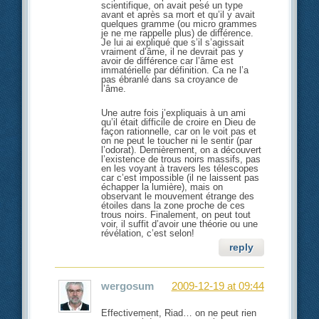
scientifique, on avait pesé un type
avant et après sa mort et qu’il y avait
quelques gramme (ou micro grammes
je ne me rappelle plus) de différence.
Je lui ai expliqué que s’il s’agissait
vraiment d’âme, il ne devrait pas y
avoir de différence car l’âme est
immatérielle par définition. Ca ne l’a
pas ébranlé dans sa croyance de
l’âme.
Une autre fois j’expliquais à un ami
qu’il était difficile de croire en Dieu de
façon rationnelle, car on le voit pas et
on ne peut le toucher ni le sentir (par
l’odorat). Dernièrement, on a découvert
l’existence de trous noirs massifs, pas
en les voyant à travers les télescopes
car c’est impossible (il ne laissent pas
échapper la lumière), mais on
observant le mouvement étrange des
étoiles dans la zone proche de ces
trous noirs. Finalement, on peut tout
voir, il suffit d’avoir une théorie ou une
révélation, c’est selon!
reply
wergosum
2009-12-19 at 09:44
Effectivement, Riad… on ne peut rien