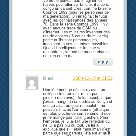
Verne ne pouvait pas imaginer les
fusées pour aller sur la lune, il a donc
conçu un canon! C’est comme la série
Cosmos 1999 (pour les personnes de
ma génération). On imaginait le futur
avec les connaissances des années
70. Dans la série Cosmos 1999 il n’y
avait aucune trace de GSM ou
d’internet. Les militaires inventent des
tas de choses ( à coups de milliards)
parce qu’ils sont paranoïaques,
imaginant toutes les crises possibles.
Quand l’intelligence et la crise se
rencontrent, la face du monde change,
en bien ou en mal.
reply
Riad
2009-12-19 at 21:52
Dernièrement, je déjeunais avec un
collègue très croyant (mais pas si
pieux à mon avis). Je lui racontais que
j’avais mangé du crocodile au Kenya et
que ça avait un goût mi poulet – mi
poisson. Il avait l’air étonné (offusqué
est plus proche de son sentiment) que
je ne mange pas Halal (casher). Pour
l’embêter, je lui ai fait une réflexion qui
ne lui a pas plu du tout. Je lui ai
expliqué que si il était musulman c’est
parce que ses parents l’étaient et qu’il