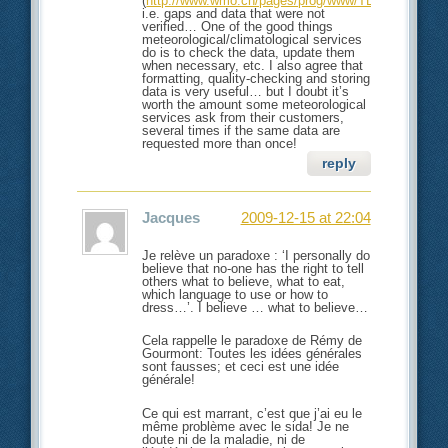
(
http://www.wmo.ch/pages/prog/www/TEM/GTS/inde
i.e. gaps and data that were not
verified… One of the good things
meteorological/climatological services
do is to check the data, update them
when necessary, etc. I also agree that
formatting, quality-checking and storing
data is very useful… but I doubt it’s
worth the amount some meteorological
services ask from their customers,
several times if the same data are
requested more than once!
reply
Jacques
2009-12-15 at 22:04
Je relève un paradoxe : ‘I personally do
believe that no-one has the right to tell
others what to believe, what to eat,
which language to use or how to
dress…’. I believe … what to believe…
Cela rappelle le paradoxe de Rémy de
Gourmont: Toutes les idées générales
sont fausses; et ceci est une idée
générale!
Ce qui est marrant, c’est que j’ai eu le
même problème avec le sida! Je ne
doute ni de la maladie, ni de