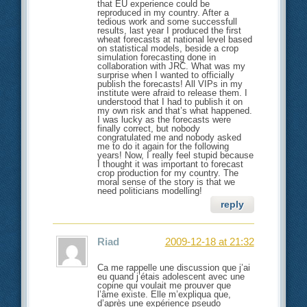
that EU experience could be
reproduced in my country. After a
tedious work and some successfull
results, last year I produced the first
wheat forecasts at national level based
on statistical models, beside a crop
simulation forecasting done in
collaboration with JRC. What was my
surprise when I wanted to officially
publish the forecasts! All VIPs in my
institute were afraid to release them. I
understood that I had to publish it on
my own risk and that’s what happened.
I was lucky as the forecasts were
finally correct, but nobody
congratulated me and nobody asked
me to do it again for the following
years! Now, I really feel stupid because
I thought it was important to forecast
crop production for my country. The
moral sense of the story is that we
need politicians modelling!
reply
Riad
2009-12-18 at 21:32
Ca me rappelle une discussion que j’ai
eu quand j’étais adolescent avec une
copine qui voulait me prouver que
l’âme existe. Elle m’expliqua que,
d’après une expérience pseudo