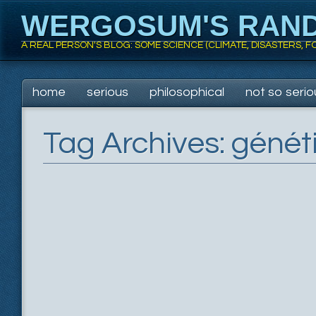
WERGOSUM'S RAN
A REAL PERSON'S BLOG: SOME SCIENCE (CLIMATE, DISASTERS,
Main menu
Skip
home
serious
philosophical
not so serio
to
content
Tag Archives:
génét