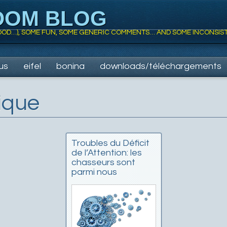
DOM BLOG
 FOOD…), SOME FUN, SOME GENERIC COMMENTS… AND SOME INCONSIS
us
eifel
bonina
downloads/téléchargements
ique
Troubles du Déficit
de l’Attention: les
chasseurs sont
parmi nous