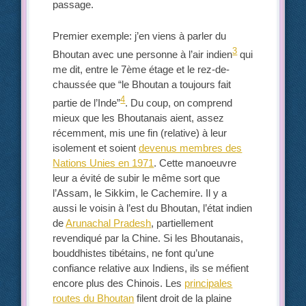
passage.
Premier exemple: j’en viens à parler du
3
Bhoutan avec une personne à l’air indien
qui
me dit, entre le 7ème étage et le rez-de-
chaussée que “le Bhoutan a toujours fait
4
partie de l’Inde”
. Du coup, on comprend
mieux que les Bhoutanais aient, assez
récemment, mis une fin (relative) à leur
isolement et soient
devenus membres des
Nations Unies en 1971
. Cette manoeuvre
leur a évité de subir le même sort que
l’Assam, le Sikkim, le Cachemire. Il y a
aussi le voisin à l’est du Bhoutan, l’état indien
de
Arunachal Pradesh
, partiellement
revendiqué par la Chine. Si les Bhoutanais,
bouddhistes tibétains, ne font qu’une
confiance relative aux Indiens, ils se méfient
encore plus des Chinois. Les
principales
routes du Bhoutan
filent droit de la plaine