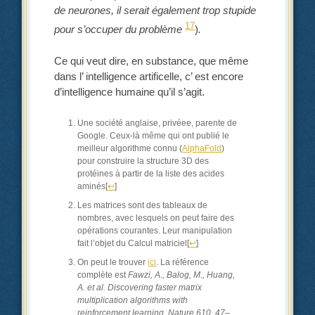
de neurones, il serait également trop stupide
17
pour s’occuper du problème
)
.
Ce qui veut dire, en substance, que même
dans l’ intelligence artificelle, c’ est encore
d’intelligence humaine qu’il s’agit.
Une société anglaise, privéee, parente de
Google. Ceux-là même qui ont publié le
meilleur algorithme connu (
AlphaFold
)
pour construire la structure 3D des
protéines à partir de la liste des acides
aminés
[
↩
]
Les matrices sont des tableaux de
nombres, avec lesquels on peut faire des
opérations courantes. Leur manipulation
fait l’objet du Calcul matriciel
[
↩
]
On peut le trouver
ici
. La référence
complète est
Fawzi, A., Balog, M., Huang,
A. et al. Discovering faster matrix
multiplication algorithms with
reinforcement learning. Nature 610, 47–