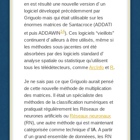
en est résulté une nouvelle version d’ un
logiciel développé précédemment par
Griguolo mais qui était utilisable sur les
énormes matrices de Santacroce (ADDATI
14
et puis ADDAWIN
). Ces logiciels “vieillots”
continuent d’ ailleurs à être utilisés, même si
les méthodes sous-jacentes ont été
absorbées par des logiciels standard d’
analyse spatiale ou statistique qu’utilisent
tous les télédétecteurs, comme
ArcInfo
et
R
.
Je ne sais pas ce que Griguolo aurait pensé
de cette nouvelle méthode de multiplication
des matrices. Il était un spécialiste des
méthodes de la classification numériques et
pratiquait régulièrement les Réseaux de
neurones artificiels ou
Réseaux neuronaux
(RN), une autre méthode qui est maintenant
catégorisée comme technique d’
IA
. A partir
d’ un grand ensemble de donnéees, les RN