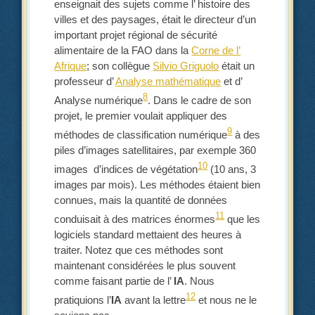
enseignait des sujets comme l’ histoire des
villes et des paysages, était le directeur d’un
important projet régional de sécurité
alimentaire de la FAO dans la
Corne de l’
Afrique
; son collègue
Silvio Griguolo
était un
professeur d’
Analyse mathématique
et d’
8
Analyse numérique
. Dans le cadre de son
projet, le premier voulait appliquer des
9
méthodes de classification numérique
à des
piles d’images satellitaires, par exemple 360
10
images d’indices de végétation
(10 ans, 3
images par mois). Les méthodes étaient bien
connues, mais la quantité de données
11
conduisait à des matrices énormes
que les
logiciels standard mettaient des heures à
traiter. Notez que ces méthodes sont
maintenant considérées le plus souvent
comme faisant partie de l’
IA
. Nous
12
pratiquions l’
IA
avant la lettre
et nous ne le