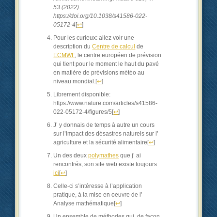
53 (2022).
https://doi.org/10.1038/s41586-022-
05172-4
[
↩
]
Pour les curieux: allez voir une
description du
Centre de calcul
de
ECMWF
, le centre européen de prévision
qui tient pour le moment le haut du pavé
en matière de prévisions météo au
niveau mondial.
[
↩
]
Librement disponible:
https://www.nature.com/articles/s41586-
022-05172-4/figures/5
[
↩
]
J’ y donnais de temps à autre un cours
sur l’impact des désastres naturels sur l’
agriculture et la sécurité alimentaire
[
↩
]
Un des deux
polymathes
que j’ ai
rencontrés; son site web existe toujours
ici
[
↩
]
Celle-ci s’intéresse à l’application
pratique, à la mise en oeuvre de l’
Analyse mathématique
[
↩
]
Un ensemble de méthodes qui, de façon