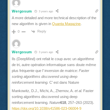
Wergosum
3 years ago
A more detailed and more technical description of the
new algorithm is given in
Quanta Magazine
.
Reply
0
Wergosum
3 years ago
Ils (DeepMind) ont refait le coup avec un algorithme
de tri, autre opération informatique sans doute même
plus fréquente que l’ inversion de matrice:
Faster
sorting algorithms discovered using deep
reinforcement learning.
C’ est dans Nature
Mankowitz, D.J., Michi, A., Zhernov, A.
et al.
Faster
sorting algorithms discovered using deep
reinforcement learning.
Nature
618
, 257–263 (2023).
https://doi.org/10.1038/s41586-023-06004-9