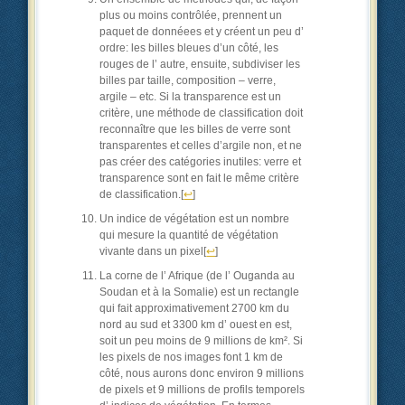
plus ou moins contrôlée, prennent un
paquet de donnéees et y créent un peu d’
ordre: les billes bleues d’un côté, les
rouges de l’ autre, ensuite, subdiviser les
billes par taille, composition – verre,
argile – etc. Si la transparence est un
critère, une méthode de classification doit
reconnaître que les billes de verre sont
transparentes et celles d’argile non, et ne
pas créer des catégories inutiles: verre et
transparence sont en fait le même critère
de classification.
[
↩
]
Un indice de végétation est un nombre
qui mesure la quantité de végétation
vivante dans un pixel
[
↩
]
La corne de l’ Afrique (de l’ Ouganda au
Soudan et à la Somalie) est un rectangle
qui fait approximativement 2700 km du
nord au sud et 3300 km d’ ouest en est,
soit un peu moins de 9 millions de km². Si
les pixels de nos images font 1 km de
côté, nous aurons donc environ 9 millions
de pixels et 9 millions de profils temporels