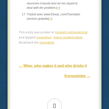
neurones it would also be too stupid to
deal with the problem.
[
↩
]
Traduit avec www.DeepL.com/Translator
(version gratuite
[
↩
]
This entry was posted in
Vaguely philosophical
and tagged
innovation
,
matrix multiplication
.
Bookmark the
permalink
.
Post navigation
←
Wine: who makes it and who drinks it
Korneshütte
→
0