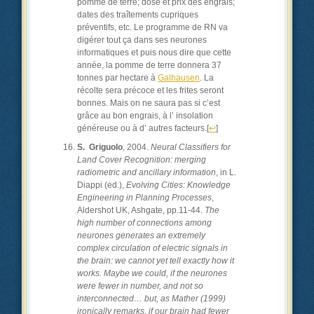
pomme de terre; dose et prix des engrais;
dates des traîtements cupriques
préventifs, etc. Le programme de RN va
digérer tout ça dans ses neurones
informatiques et puis nous dire que cette
année, la pomme de terre donnera 37
tonnes par hectare à
Galhausen
. La
récolte sera précoce et les frites seront
bonnes. Mais on ne saura pas si c’est
grâce au bon engrais, à l’ insolation
généreuse ou à d’ autres facteurs.
[
↩
]
S. Griguolo
, 2004.
Neural Classifiers for
Land Cover Recognition: merging
radiometric and ancillary information
, in L.
Diappi (ed.),
Evolving Cities: Knowledge
Engineering in Planning Processes
,
Aldershot UK, Ashgate, pp.11-44.
The
high number of connections among
neurones generates an extremely
complex circulation of electric signals in
the brain: we cannot yet tell exactly how it
works. Maybe we could, if the neurones
were fewer in number, and not so
interconnected… but, as Mather (1999)
ironically remarks, if our brain had fewer