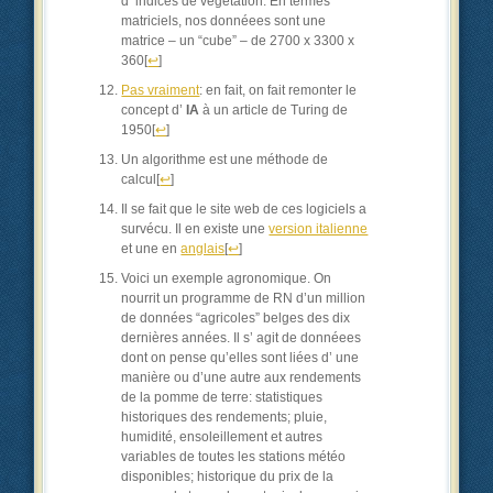
d’ indices de végétation. En termes
matriciels, nos donnéees sont une
matrice – un “cube” – de 2700 x 3300 x
360
[
↩
]
Pas vraiment
: en fait, on fait remonter le
concept d’
IA
à un article de Turing de
1950
[
↩
]
Un algorithme est une méthode de
calcul
[
↩
]
Il se fait que le site web de ces logiciels a
survécu. Il en existe une
version italienne
et une en
anglais
[
↩
]
Voici un exemple agronomique. On
nourrit un programme de RN d’un million
de données “agricoles” belges des dix
dernières années. Il s’ agit de donnéees
dont on pense qu’elles sont liées d’ une
manière ou d’une autre aux rendements
de la pomme de terre: statistiques
historiques des rendements; pluie,
humidité, ensoleillement et autres
variables de toutes les stations météo
disponibles; historique du prix de la