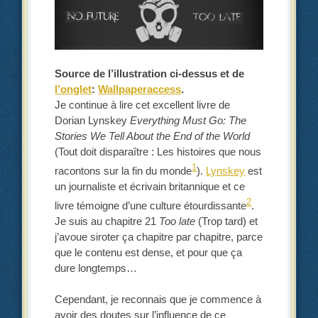
Source de l’illustration ci-dessus et de
l’onglet
:
Wallpaperaccess
.
Je continue à lire cet excellent livre de
Dorian Lynskey
Everything Must Go: The
Stories We Tell About the End of the World
(Tout doit disparaître : Les histoires que nous
1
racontons sur la fin du monde
).
Lynskey
est
un journaliste et écrivain britannique et ce
2
livre témoigne d’une culture étourdissante
.
Je suis au chapitre 21
Too late
(Trop tard) et
j’avoue siroter ça chapitre par chapitre, parce
que le contenu est dense, et pour que ça
dure longtemps…
Cependant, je reconnais que je commence à
avoir des doutes sur l’influence de ce