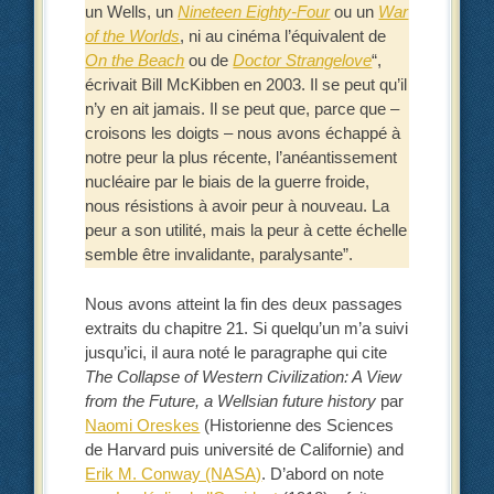
un Wells, un
Nineteen Eighty-Four
ou un
War
of the Worlds
, ni au cinéma l’équivalent de
On the Beach
ou de
Doctor Strangelove
“,
écrivait Bill McKibben en 2003. Il se peut qu’il
n’y en ait jamais. Il se peut que, parce que –
croisons les doigts – nous avons échappé à
notre peur la plus récente, l’anéantissement
nucléaire par le biais de la guerre froide,
nous résistions à avoir peur à nouveau. La
peur a son utilité, mais la peur à cette échelle
semble être invalidante, paralysante”.
Nous avons atteint la fin des deux passages
extraits du chapitre 21. Si quelqu’un m’a suivi
jusqu’ici, il aura noté le paragraphe qui cite
The Collapse of Western Civilization: A View
from the Future, a Wellsian future history
par
Naomi Oreskes
(Historienne des Sciences
de Harvard puis université de Californie) and
Erik M. Conway (NASA)
. D’abord on note