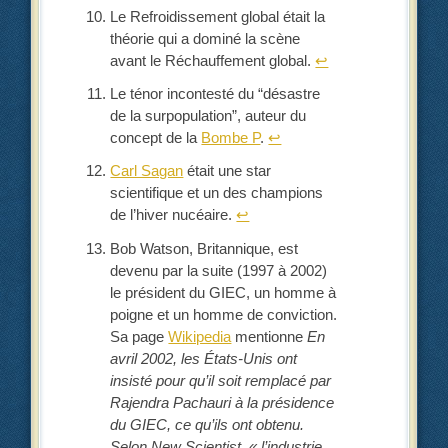
Le Refroidissement global était la
théorie qui a dominé la scène
avant le Réchauffement global.
↩︎
Le ténor incontesté du “désastre
de la surpopulation”, auteur du
concept de la
Bombe P
.
↩︎
Carl Sagan
était une star
scientifique et un des champions
de l’hiver nucéaire.
↩︎
Bob Watson, Britannique, est
devenu par la suite (1997 à 2002)
le président du GIEC, un homme à
poigne et un homme de conviction.
Sa page
Wikipedia
mentionne
En
avril 2002, les États-Unis ont
insisté pour qu’il soit remplacé par
Rajendra Pachauri à la présidence
du GIEC, ce qu’ils ont obtenu.
Selon New Scientist, « l’industrie