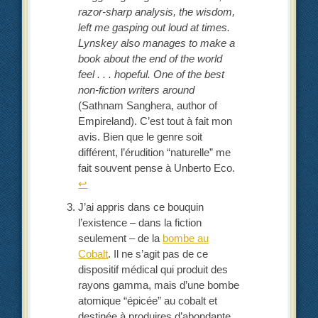
razor-sharp analysis, the wisdom,
left me gasping out loud at times.
Lynskey also manages to make a
book about the end of the world
feel . . . hopeful. One of the best
non-fiction writers around
(Sathnam Sanghera, author of
Empireland). C’est tout à fait mon
avis. Bien que le genre soit
différent, l’érudition “naturelle” me
fait souvent pense à Unberto Eco.
↩︎
J’ai appris dans ce bouquin
l’existence – dans la fiction
seulement – de la
bombe au
Cobalt
. Il ne s’agit pas de ce
dispositif médical qui produit des
rayons gamma, mais d’une bombe
atomique “épicée” au cobalt et
destinée à produires d’abondante