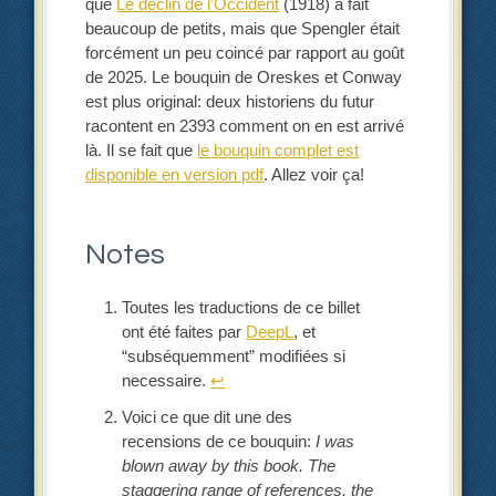
que
Le déclin de l’Occident
(1918) a fait
beaucoup de petits, mais que Spengler était
forcément un peu coincé par rapport au goût
de 2025. Le bouquin de Oreskes et Conway
est plus original: deux historiens du futur
racontent en 2393 comment on en est arrivé
là. Il se fait que
le bouquin complet est
disponible en version pdf
. Allez voir ça!
Notes
Toutes les traductions de ce billet
ont été faites par
DeepL
, et
“subséquemment” modifiées si
necessaire.
↩︎
Voici ce que dit une des
recensions de ce bouquin:
I was
blown away by this book. The
staggering range of references, the