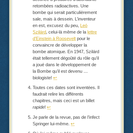
retombées radioactives. Une
bombe qui serait particulièrement
sale, mais à dessein. L’inventeur
en est, excusez du peu,
Leó
Szilárd
, celui-là même de la
lettre
d’Einstein à Roosevelt
pour le
convaincre de développer la
bombe atomique. En 1947, Szilárd
était tellement dégoûté du rôle qu’il
a joué dans le développement de
la Bombe qu’il est devenu …
biologiste!
↩︎
Toutes ces dates sont inventées. Il
faudrait relire les différents
chapitres, mais ceci est un billet
rapide
!
↩︎
Je parle de la revue, pas de l’infect
Springer lui-même.
↩︎