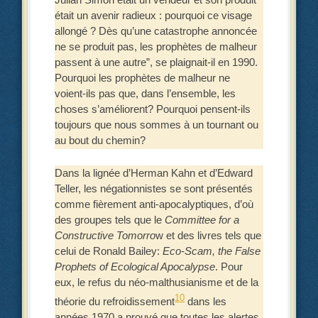
était un avenir radieux : pourquoi ce visage
allongé ? Dès qu’une catastrophe annoncée
ne se produit pas, les prophètes de malheur
passent à une autre”, se plaignait-il en 1990.
Pourquoi les prophètes de malheur ne
voient-ils pas que, dans l’ensemble, les
choses s’améliorent? Pourquoi pensent-ils
toujours que nous sommes à un tournant ou
au bout du chemin?
Dans la lignée d’Herman Kahn et d’Edward
Teller, les négationnistes se sont présentés
comme fièrement anti-apocalyptiques, d’où
des groupes tels que le
Committee for a
Constructive Tomorro
w et des livres tels que
celui de Ronald Bailey:
Eco-Scam, the False
Prophets of Ecological Apocalypse
. Pour
eux, le refus du néo-malthusianisme et de la
10
théorie du refroidissement
dans les
années 1970 a prouvé que toutes les alertes