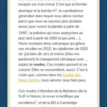
bouquin sur mon moral. C’est que la Bombe
3
atomique et la bombe H
, le cannibalisme
généralisé dans lequel nous allons tomber
parce que nous ne saurons plus produire
assez pour nourrir la planète à partir de
4
1990
, la pollution qui nous asphyxiera au
plus tard à partir de 2000 (à peu près…),
l’hiver nucléaire et/ou volcanique qui gèlera
nos récoltes en 2010, les épidémies de 2020
etc (j’ai bien dit: etc) et même (Dieu me
pardonne!) le changement climatique sont …
autant de
modes.
Ces modes passent et se
suivent. Elles se ressemblent, aussi. C’est à
croire que, comme dans les
Contes des
frères Grimm
, nous aimons nous faire peur.
Ces modes s’étendent de la littérature (de la
SciFi à Nature, la revue scientifique par
5
excellence
, et de la BD à Cambridge