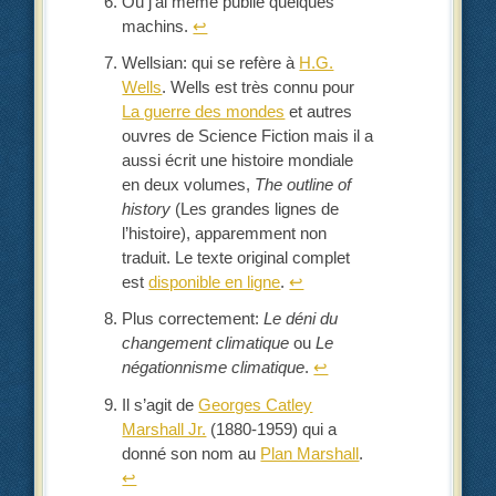
Où j’ai même publié quelques
machins.
↩︎
Wellsian: qui se refère à
H.G.
Wells
. Wells est très connu pour
La guerre des mondes
et autres
ouvres de Science Fiction mais il a
aussi écrit une histoire mondiale
en deux volumes,
The outline of
history
(Les grandes lignes de
l’histoire), apparemment non
traduit. Le texte original complet
est
disponible en ligne
.
↩︎
Plus correctement:
Le déni du
changement climatique
ou
Le
négationnisme climatique
.
↩︎
Il s’agit de
Georges Catley
Marshall Jr.
(1880-1959) qui a
donné son nom au
Plan Marshall
.
↩︎