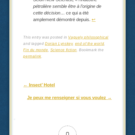
pétrolière semble être à l’origine de
cette décision
… ce qui a été
amplement démontré depuis.
↩︎
This entry was posted in
Vaguely philosophical
and tagged
Dorian Lynskey
,
end of the world
,
Fin du monde
,
Science fiction
. Bookmark the
permalink
.
Post navigation
←
Insect’ Hotel
Je peux me renseigner si vous voulez
→
0