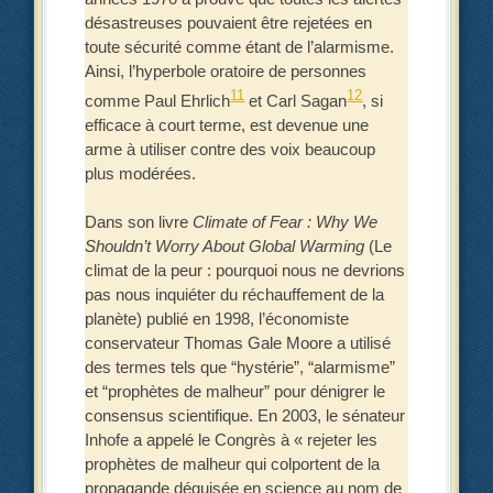
désastreuses pouvaient être rejetées en
toute sécurité comme étant de l’alarmisme.
Ainsi, l’hyperbole oratoire de personnes
11
12
comme Paul Ehrlich
et Carl Sagan
, si
efficace à court terme, est devenue une
arme à utiliser contre des voix beaucoup
plus modérées.
Dans son livre
Climate of Fear : Why We
Shouldn’t Worry About Global Warming
(Le
climat de la peur : pourquoi nous ne devrions
pas nous inquiéter du réchauffement de la
planète) publié en 1998, l’économiste
conservateur Thomas Gale Moore a utilisé
des termes tels que “hystérie”, “alarmisme”
et “prophètes de malheur” pour dénigrer le
consensus scientifique. En 2003, le sénateur
Inhofe a appelé le Congrès à « rejeter les
prophètes de malheur qui colportent de la
propagande déguisée en science au nom de