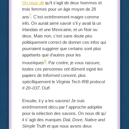
On nous dit
qu’il s’agit de deux hommes et
trois femmes pour un âge moyen de 28
7
ans
. C’est extrêmement maigre comme
info. On aurait aimé savoir s’il y avait là un
Irlandais et une Mexicaine, et un Noir ou
deux. Mais non, c’est sans doute peu
politiquement correct de donner ces infos qui
pourraient suggérer que certains sont plus
appétants que d’autres pour les
8
moustiques
. Par contre, je vous rassure,
toutes ces personnes ont dûment signé les
papiers de
Informed consent
, plus
spécifiquement le
Virginia Tech IRB protocol
# 20–037
. Ouf!
Ensuite, il y a les savons! Je suis
extrêmement décu par l’ approche adoptée
pour la sélection des savons. On nous dit qu’
il s’ agit des marques
Dial, Dove, Native and
Simple Truth
et que nous avons deux