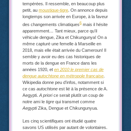
tempérées. Il ressemble, en beaucoup plus
petit, au
moustique-tigre
. On annonce depuis
longtemps son arrivée en Europe, à la faveur
6
des changements climatiques
mais il hésite
apparemment… Tant mieux, parce qu’il
véhicule dengue, Zika et Chikungunya! On a
même capturé une femelle à Marseille en
2018, mais elle était arrivée du Cameroun! Il
semble y avoir eu des cas historiques de
morts de la dengue en France dans les
années 1920, et
en 2010 le premier cas de
dengue autochtone en métropole française
.
Wikipedia donne peu d’infos, notamment si
ce cas
autochtone
est lié à la présence de A.
Aegypti.
A priori
ce serait plutôt un coup de
notre ami le
tigre
qui transmet comme
Aegypti
Zika, Dengue et Chikungunyua
.
Les cinq scientifiques ont étudié quatre
savons US utilisés par autant de volontaires.