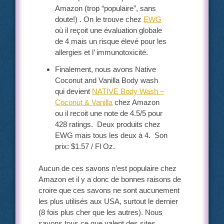
Amazon (trop “populaire”, sans
doute!) . On le trouve chez
EWG
où il reçoit une évaluation globale
de 4 mais un risque élevé pour les
allergies et l’ immunotoxicité.
Finalement, nous avons Native
Coconut and Vanilla Body wash
qui devient
NATIVE Body Wash –
Coconut & Vanilla
chez Amazon
ou il recoit une note de 4.5/5 pour
428 ratings. Deux produits chez
EWG mais tous les deux à 4. Son
prix: $1.57 / Fl Oz.
Aucun de ces savons n’est populaire chez
Amazon et il y a donc de bonnes raisons de
croire que ces savons ne sont aucunement
les plus utilisés aux USA, surtout le dernier
(8 fois plus cher que les autres). Nous
savons tous ce que valent des sites