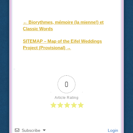
Post navigation
←
Biorythmes, mémoire (la mienne!) et
Classic Words
SITEMAP – Map of the Eifel Weddings
Project (Provisional)
→
0
Article Rating
Subscribe
Login