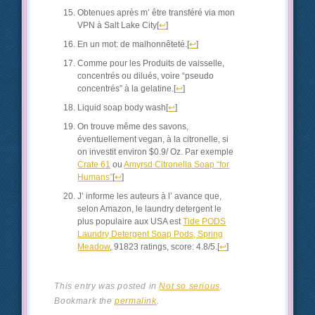
Obtenues après m’ être transféré via mon
VPN à Salt Lake City
[
↩
]
En un mot: de malhonnêteté.
[
↩
]
Comme pour les Produits de vaisselle,
concentrés ou dilués, voire “pseudo
concentrés” à la gelatine.
[
↩
]
Liquid soap body wash
[
↩
]
On trouve même des savons,
éventuellement vegan, à la citronelle, si
on investit environ $0.9/ Oz. Par exemple
Crate 61
ou
Amyrsd Citronella Soap “for
Humans”
[
↩
]
J’ informe les auteurs à l’ avance que,
selon Amazon, le laundry detergent le
plus populaire aux USA est
Tide PODS
Laundry Detergent Soap Pods, Spring
Meadow
, 91823 ratings, score: 4.8/5.
[
↩
]
This entry was posted in
Not so serious
.
Bookmark the
permalink
.