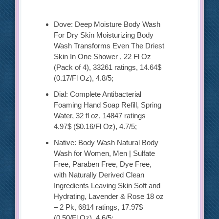
Dove: Deep Moisture Body Wash
For Dry Skin Moisturizing Body
Wash Transforms Even The Driest
Skin In One Shower , 22 Fl Oz
(Pack of 4), 33261 ratings, 14.64$
(0.17/Fl Oz), 4.8/5;
Dial: Complete Antibacterial
Foaming Hand Soap Refill, Spring
Water, 32 fl oz, 14847 ratings
4.97$ ($0.16/Fl Oz), 4.7/5;
Native: Body Wash Natural Body
Wash for Women, Men | Sulfate
Free, Paraben Free, Dye Free,
with Naturally Derived Clean
Ingredients Leaving Skin Soft and
Hydrating, Lavender & Rose 18 oz
– 2 Pk, 6814 ratings, 17.97$
(0.50/Fl Oz), 4.6/5;