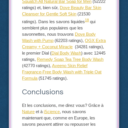
Squatch All Natural Bar Soap for Men
(52222
ratings) et, bien sûr,
Dove Beauty Bar Skin
Cleanser for Gentle Soft Skin
(21530
18
ratings). Dans les savons liquides
qui
semblent plus populaires que les
savonnettes, nous trouvons
Dove Body
Wash with Pump
(62203 ratings),
OGX Extra
Creamy + Coconut Miracle
(34281 ratings),
le premier Dial (
Dial Body Wash
) avec 12445
ratings,
Remedy Soap Tea Tree Body Wash
(42770 ratings),
Aveeno Skin Relief
Fragrance-Free Body Wash with Triple Oat
Formula
(51745 ratings).
Conclusions
Et les conclusions, me direz vous? Grâce à
Nature
et à
iScience
, nous savons
maintenant que, comme en Europe, les
savons peuvent attirer ou repousser les