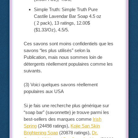
Simple Truth: Simple Truth Pure
Castile Lavendar Bar Soap 4.5 oz
( 2 pack), 13 ratings, 12.00$
($1.33/Oz), 4.5/5.
Ces savons sont moins confidentiels que les
savons “les plus utilisés” selon la
Publication, mais nous sommes loin de
détergents réellement populaires comme les
suivants.
(3) Voici quelques savons réellement
populaires aux USA
Si je fais une recherche plus générique sur
“soap bar” (savonnette) je trouve parmi les
best-sellers des marques comme
Irish
Spring
(24498 ratings),
Kojie San Skin
Brightening Soap
(20878 ratings),
Dr.