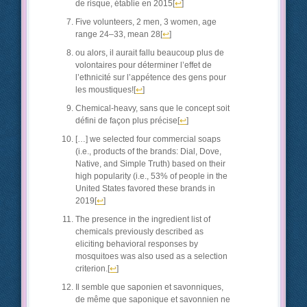
de risque, établie en 2015
[
↩
]
Five volunteers, 2 men, 3 women, age
range 24–33, mean 28
[
↩
]
ou alors, il aurait fallu beaucoup plus de
volontaires pour déterminer l’effet de
l’ethnicité sur l’appétence des gens pour
les moustiques!
[
↩
]
Chemical-heavy, sans que le concept soit
défini de façon plus précise
[
↩
]
[…] we selected four commercial soaps
(i.e., products of the brands: Dial, Dove,
Native, and Simple Truth) based on their
high popularity (i.e., 53% of people in the
United States favored these brands in
2019
[
↩
]
The presence in the ingredient list of
chemicals previously described as
eliciting behavioral responses by
mosquitoes was also used as a selection
criterion.
[
↩
]
Il semble que saponien et savonniques,
de même que saponique et savonnien ne