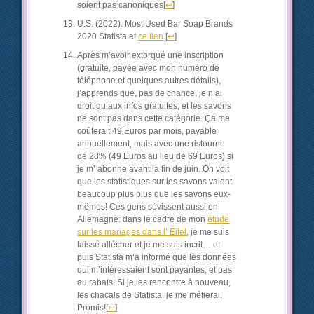
soient pas canoniques
[
↩
]
U.S. (2022). Most Used Bar Soap Brands
2020 Statista et
ce lien
.
[
↩
]
Après m’avoir extorqué une inscription
(gratuite, payée avec mon numéro de
téléphone et quelques autres détails),
j’apprends que, pas de chance, je n’ai
droit qu’aux infos gratuites, et les savons
ne sont pas dans cette catégorie. Ça me
coûterait 49 Euros par mois, payable
annuellement, mais avec une ristourne
de 28% (49 Euros au lieu de 69 Euros) si
je m’ abonne avant la fin de juin. On voit
que les statistiques sur les savons valent
beaucoup plus plus que les savons eux-
mêmes! Ces gens sévissent aussi en
Allemagne: dans le cadre de mon
étude
sur les mariages dans l’ Eifel
, je me suis
laissé allécher et je me suis incrit… et
puis Statista m’a informé que les données
qui m’intéressaient sont payantes, et pas
au rabais! Si je les rencontre à nouveau,
les chacals de Statista, je me méfierai.
Promis!
[
↩
]