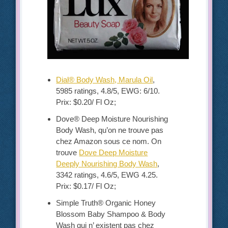
Dial® Body Wash, Marula Oil
,
5985 ratings, 4.8/5, EWG: 6/10.
Prix: $0.20/ Fl Oz;
Dove® Deep Moisture Nourishing
Body Wash, qu’on ne trouve pas
chez Amazon sous ce nom. On
trouve
Dove Deep Moisture
Deeply Nourishing Body Wash
,
3342 ratings, 4.6/5, EWG 4.25.
Prix: $0.17/ Fl Oz;
Simple Truth® Organic Honey
Blossom Baby Shampoo & Body
Wash qui n’ existent pas chez