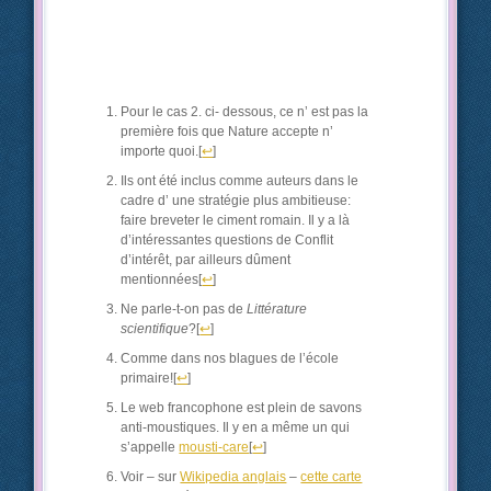
Pour le cas 2. ci- dessous, ce n’ est pas la
première fois que Nature accepte n’
importe quoi.
[
↩
]
Ils ont été inclus comme auteurs dans le
cadre d’ une stratégie plus ambitieuse:
faire breveter le ciment romain. Il y a là
d’intéressantes questions de Conflit
d’intérêt, par ailleurs dûment
mentionnées
[
↩
]
Ne parle-t-on pas de
Littérature
scientifique
?
[
↩
]
Comme dans nos blagues de l’école
primaire!
[
↩
]
Le web francophone est plein de savons
anti-moustiques. Il y en a même un qui
s’appelle
mousti-care
[
↩
]
Voir – sur
Wikipedia anglais
–
cette carte