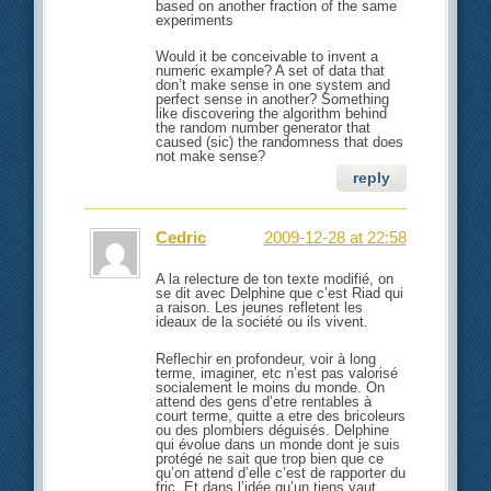
based on another fraction of the same
experiments
Would it be conceivable to invent a
numeric example? A set of data that
don’t make sense in one system and
perfect sense in another? Something
like discovering the algorithm behind
the random number generator that
caused (sic) the randomness that does
not make sense?
reply
Cedric
2009-12-28 at 22:58
A la relecture de ton texte modifié, on
se dit avec Delphine que c’est Riad qui
a raison. Les jeunes refletent les
ideaux de la société ou ils vivent.
Reflechir en profondeur, voir à long
terme, imaginer, etc n’est pas valorisé
socialement le moins du monde. On
attend des gens d’etre rentables à
court terme, quitte a etre des bricoleurs
ou des plombiers déguisés. Delphine
qui évolue dans un monde dont je suis
protégé ne sait que trop bien que ce
qu’on attend d’elle c’est de rapporter du
fric. Et dans l’idée qu’un tiens vaut