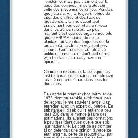
l’épidémie, mais pas vraiment sur la
base des données, mais plutôt sur
celle des mécanismes en jeu. Pendant
que j’étais à R. j’ai toujours refusé de
citer des chiffres et des taux de
prévalence… On ne savait tout
simplement pas quel était le niveau
dans les zones rurales. Le plus
marrant c’est que des organismes tels
que le FNUAP auprès de qui je
plaidais, en vain des enquêtes sur la
prévalence rurale n’en voyaient pas
l’intérêt. Comme disait autrefois ce
politicien américain : don’t bother me
with the facts, I already have an
opinion…
Comme la recherche, la politique, les
institutions sont humaines: on retrouve
les mêmes problèmes dans tous les
domaines.
Peu après le premier choc pétrolier de
1973, dont on semble avoir tiré si peu
de leçons, je me souviens avoir lu un
entretien avec un expert du pétrole. En
substance il disait qu’ils étaient à peu
près 200 dans le monde à faire des
estimations. Ils avaient des formations
à peu près identiques quelle que soit
leur nationalité. Le coût de se tromper
si on défendait une opinion divergente
était énorme, perte de réputation… par