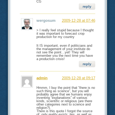
CG
reply
wergosum
2009-12-28 at 07:46
> I really feel stupid because I thought
it was important to forecast crop
production for my country
It IS important, even if politicians and
the management of your institute do
not see the point…yet! They will
remember you the next time you have
a production crisis!
reply
admin
2009-12-28 at 09:17
Hmmm, I buy the point that “there is no
such thing as science”, but you will
probably agree that we humans enjoy
inventing “explanations” of various
kinds, scientific or religious (are there
other categories next to science and
religion?).
There is this quote I forgot the source
of:
only reality exists; lies, as well as