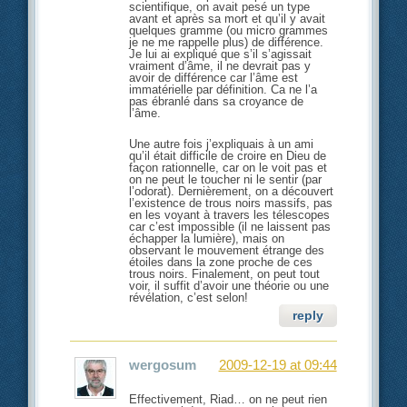
scientifique, on avait pesé un type
avant et après sa mort et qu’il y avait
quelques gramme (ou micro grammes
je ne me rappelle plus) de différence.
Je lui ai expliqué que s’il s’agissait
vraiment d’âme, il ne devrait pas y
avoir de différence car l’âme est
immatérielle par définition. Ca ne l’a
pas ébranlé dans sa croyance de
l’âme.
Une autre fois j’expliquais à un ami
qu’il était difficile de croire en Dieu de
façon rationnelle, car on le voit pas et
on ne peut le toucher ni le sentir (par
l’odorat). Dernièrement, on a découvert
l’existence de trous noirs massifs, pas
en les voyant à travers les télescopes
car c’est impossible (il ne laissent pas
échapper la lumière), mais on
observant le mouvement étrange des
étoiles dans la zone proche de ces
trous noirs. Finalement, on peut tout
voir, il suffit d’avoir une théorie ou une
révélation, c’est selon!
reply
wergosum
2009-12-19 at 09:44
Effectivement, Riad… on ne peut rien