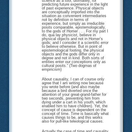
science as a tool, ultimately, for
predicting future experience in the light
of past experience. Physical objects
are conceptually imported into the
situation as convenient intermediaries
not by definition in terms of
experience, but simply as irreducible
posits comparable, epistemologically,
to the gods of Homer . . . For my part I
do, qua lay physicist, believe in
physical objects and not in Homer’s
gods; and I consider it a scientific error
to believe otherwise. But in point of
epistemological footing, the physical
objects and the gods differ only in
degree and not in kind. Both sorts of
entities enter our conceptions only as
cultural posits.” (Two dogmas of
empiricism)
About causality, I can of course only
agree that I am writing now because
you wrote before (and also maybe
because a bird diverted once the
attention of your great-grand-father for
two seconds, preventing him from
dying under a cart in his youth, which
enabled him to have children). Yet, the
concept of cause is dependent on the
concept of time. Time is basically what
causes things to be, and this works
also for pull-like teleological causes.
Actually the case of time and causality