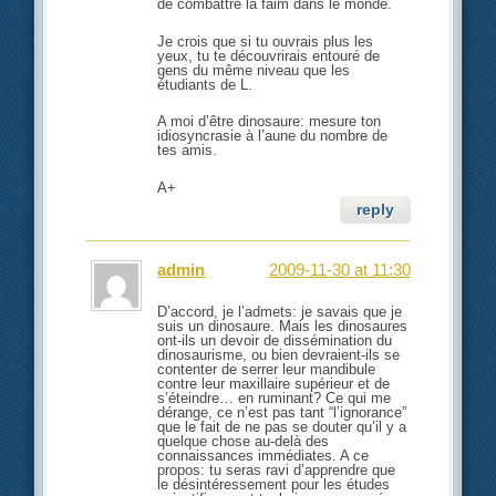
de combattre la faim dans le monde.
Je crois que si tu ouvrais plus les
yeux, tu te découvrirais entouré de
gens du même niveau que les
étudiants de L.
A moi d’être dinosaure: mesure ton
idiosyncrasie à l’aune du nombre de
tes amis.
A+
reply
admin
2009-11-30 at 11:30
D’accord, je l’admets: je savais que je
suis un dinosaure. Mais les dinosaures
ont-ils un devoir de dissémination du
dinosaurisme, ou bien devraient-ils se
contenter de serrer leur mandibule
contre leur maxillaire supérieur et de
s’éteindre… en ruminant? Ce qui me
dérange, ce n’est pas tant “l’ignorance”
que le fait de ne pas se douter qu’il y a
quelque chose au-delà des
connaissances immédiates. A ce
propos: tu seras ravi d’apprendre que
le désintéressement pour les études