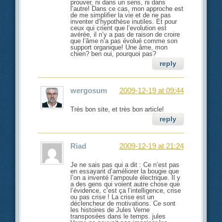
prouver, ni dans un sens, ni dans
l’autre! Dans ce cas, mon approche est
de me simplifier la vie et de ne pas
inventer d’hypothèse inutiles. Et pour
ceux qui crient que l’evolution est
avérée, il n’y a pas de raison de croire
que l’âme n’a pas évolué comme son
support organique! Une âme, mon
chien? ben oui, pourquoi pas?
reply
wergosum
2009-12-19 at 09:44
Très bon site, et très bon article!
reply
Riad
2009-12-19 at 21:24
Je ne sais pas qui a dit : Ce n’est pas
en essayant d’améliorer la bougie que
l’on a inventé l’ampoule électrique. Il y
a des gens qui voient autre chose que
l’évidence, c’est ça l’intelligence, crise
ou pas crise ! La crise est un
déclencheur de motivations. Ce sont
les histoires de Jules Verne
transposées dans le temps. jules