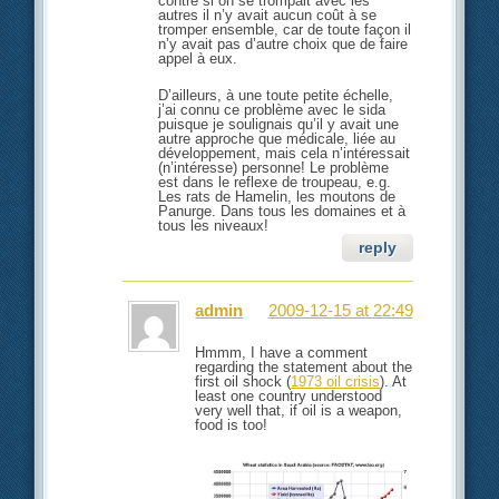
contre si on se trompait avec les
autres il n’y avait aucun coût à se
tromper ensemble, car de toute façon il
n’y avait pas d’autre choix que de faire
appel à eux.
D’ailleurs, à une toute petite échelle,
j’ai connu ce problème avec le sida
puisque je soulignais qu’il y avait une
autre approche que médicale, liée au
développement, mais cela n’intéressait
(n’intéresse) personne! Le problème
est dans le reflexe de troupeau, e.g.
Les rats de Hamelin, les moutons de
Panurge. Dans tous les domaines et à
tous les niveaux!
reply
admin
2009-12-15 at 22:49
Hmmm, I have a comment
regarding the statement about the
first oil shock (
1973 oil crisis
). At
least one country understood
very well that, if oil is a weapon,
food is too!