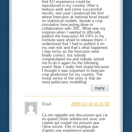
that EU experience could be
reproduced in my country. After a
tedious work and some successfull
results, last year I produced the first
wheat forecasts at national level based
on statistical models, beside a crop
simulation forecasting done in
collaboration with JRC. What was my
surprise when I wanted to officially
publish the forecasts! All VIPs in my
institute were afraid to release them. I
understood that I had to publish it on
my own risk and that’s what happened.
I was lucky as the forecasts were
finally correct, but nobody
congratulated me and nobody asked
me to do it again for the following
years! Now, I really feel stupid because
I thought it was important to forecast
crop production for my country. The
moral sense of the story is that we
need politicians modelling!
reply
Riad
2009-12-18 at 21:32
Ca me rappelle une discussion que j’ai
eu quand j’étais adolescent avec une
copine qui voulait me prouver que
l’âme existe. Elle m’expliqua que,
d’après une expérience pseudo