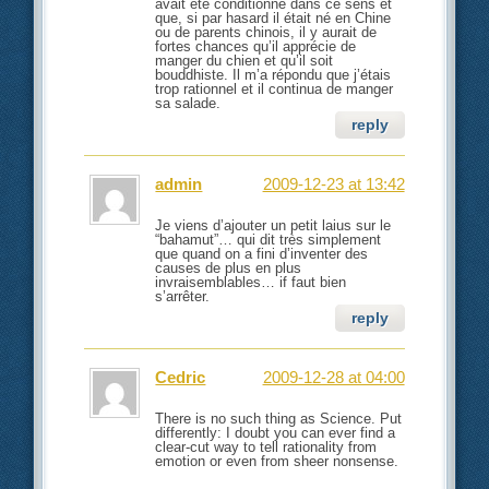
avait été conditionné dans ce sens et
que, si par hasard il était né en Chine
ou de parents chinois, il y aurait de
fortes chances qu’il apprécie de
manger du chien et qu’il soit
bouddhiste. Il m’a répondu que j’étais
trop rationnel et il continua de manger
sa salade.
reply
admin
2009-12-23 at 13:42
Je viens d’ajouter un petit laius sur le
“bahamut”… qui dit très simplement
que quand on a fini d’inventer des
causes de plus en plus
invraisemblables… if faut bien
s’arrêter.
reply
Cedric
2009-12-28 at 04:00
There is no such thing as Science. Put
differently: I doubt you can ever find a
clear-cut way to tell rationality from
emotion or even from sheer nonsense.