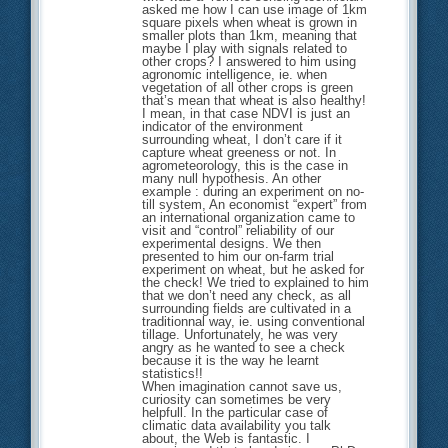
asked me how I can use image of 1km
square pixels when wheat is grown in
smaller plots than 1km, meaning that
maybe I play with signals related to
other crops? I answered to him using
agronomic intelligence, ie. when
vegetation of all other crops is green
that’s mean that wheat is also healthy!
I mean, in that case NDVI is just an
indicator of the environment
surrounding wheat, I don’t care if it
capture wheat greeness or not. In
agrometeorology, this is the case in
many null hypothesis. An other
example : during an experiment on no-
till system, An economist “expert” from
an international organization came to
visit and “control” reliability of our
experimental designs. We then
presented to him our on-farm trial
experiment on wheat, but he asked for
the check! We tried to explained to him
that we don’t need any check, as all
surrounding fields are cultivated in a
traditionnal way, ie. using conventional
tillage. Unfortunately, he was very
angry as he wanted to see a check
because it is the way he learnt
statistics!!
When imagination cannot save us,
curiosity can sometimes be very
helpfull. In the particular case of
climatic data availability you talk
about, the Web is fantastic. I