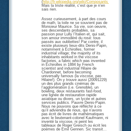
(
http://fr.wikipedia.org/wiki/Composants_d%27un
Mais la triste réalité, c’est que je n’en
sais rien.
Assez curieusement, à part des cours
de math, la toile ne se souvient pas de
Monsieur Maurice. Sa vie, son oeuvre,
ses descendants probables, sa
passion pour Lully l’Italien et, qui sait,
son amour immodéré du rosé: tous
passés aux oubliettes! Par contre, il
existe plusieurs lieux-dits Denis-Papin,
notamment à Echirolles, former
industrial village; the majority of its
inhabitants worked in the viscose
factories, a fabric which was invented
in Échirolles in 1884 by French
scientist and industrial Hilaire de
Chardonnet, before becoming
universally famous (la viscose, pas
Hilaire!). On y trouve aussi (20091229)
un des plus grands cinémas de
l’agglomération (i.e. Grenoble), un
bowling, deux restaurants fast-food,
une lignée de restauration rapide
asiatique ou divers, un lycée et autres
services publics. Pauvre Denis-Papin.
Nous ne pouvons que réfléchir à ce
qu’il adviendra de nous, qui n’avons
pas écrit de livres de mathématiques
avec le lieutenant-colonel Kaufmann, ni
inventé la viscose, ni peint les
tableaux de Roger Greisch ou écrit les
poèmes de Emil Gennen. Sic transit…