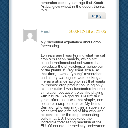
remember some years ago that Saudi
Arabia grew wheat in the desert thanks
to oil.
reply
Riad
2009-12-18 at 21:05
My personnal experience about crop
forecasting :
15 years ago I was testing what we call
crop simulation models, which are
pseudo mathematical softwares that
reproduce the physiological behaviour
of the plants at very small scale. At
that time, I was a “young” researcher
and all my colleagues were looking at
me as a strange agronomist that wants
to improve crop production using only
his computer. I was fascinated by crop
simulation because it was like playing
with nature, like god do. I learnt few
years after that it was not simple, and I
became a crop forecaster. My freind
Bernard, who was my thesis supervisor
presented me a freind of him who was
responsible for the crop forecasting
bulletin at EU. I discovered the
incredible forecasting machine of the
EU. Of course I immediatly understood