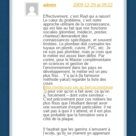
admin
2009-12-29 at 09:22
Effectivement, c’est Riad qui a raison!
Le cœur du problème, c’est notre
approche utilitaire de la connaissance,
qui est liée au fait que nos fonctions
sociales (plombier, médecin, postier,
chanteur) demandent des
connaissances spécifiques, et souvent
limitées. Le plombier doit connaitre les
tuyaux en plomb, cuivre, PVC, etc. Je
ne suis pas plombier, mais je crois que
le métier est assez bien défini. Par
contre, pour le Master complémentaire
en sciences et gestion de
l’environnement dans les pays en
développement, le métier est un peu
plus flou… Y’a qu’à (la fameuse
méthode yaka!) regarder la liste des
cours
(
http://progcours.ulg.ac.be/cocoon/programmes/R
1
) pour voir qu’on a fait avec ce qu’on
a, forcément – dont votre serviteur -.
C’est précisément pour ces métiers les
plus flous que l’étudiant devrait avoir
une ouverture d’esprit particulière: il ne
sait pas à quoi il s’attend, et il est plus
que probable que la formation sera à
côté de la plaque.
Il faudrait que les gamins s’amusent à
l’ecole, qu’ils se marrent en apprenant