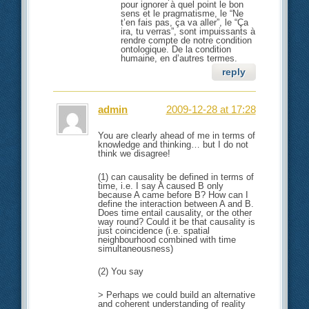
pour ignorer à quel point le bon
sens et le pragmatisme, le “Ne
t’en fais pas, ça va aller”, le “Ça
ira, tu verras”, sont impuissants à
rendre compte de notre condition
ontologique. De la condition
humaine, en d’autres termes.
reply
admin
2009-12-28 at 17:28
You are clearly ahead of me in terms of
knowledge and thinking… but I do not
think we disagree!
(1) can causality be defined in terms of
time, i.e. I say A caused B only
because A came before B? How can I
define the interaction between A and B.
Does time entail causality, or the other
way round? Could it be that causality is
just coincidence (i.e. spatial
neighbourhood combined with time
simultaneousness)
(2) You say
> Perhaps we could build an alternative
and coherent understanding of reality