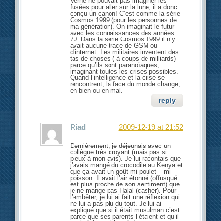
Verne ne pouvait pas imaginer les
fusées pour aller sur la lune, il a donc
conçu un canon! C’est comme la série
Cosmos 1999 (pour les personnes de
ma génération). On imaginait le futur
avec les connaissances des années
70. Dans la série Cosmos 1999 il n’y
avait aucune trace de GSM ou
d’internet. Les militaires inventent des
tas de choses ( à coups de milliards)
parce qu’ils sont paranoïaques,
imaginant toutes les crises possibles.
Quand l’intelligence et la crise se
rencontrent, la face du monde change,
en bien ou en mal.
reply
Riad
2009-12-19 at 21:52
Dernièrement, je déjeunais avec un
collègue très croyant (mais pas si
pieux à mon avis). Je lui racontais que
j’avais mangé du crocodile au Kenya et
que ça avait un goût mi poulet – mi
poisson. Il avait l’air étonné (offusqué
est plus proche de son sentiment) que
je ne mange pas Halal (casher). Pour
l’embêter, je lui ai fait une réflexion qui
ne lui a pas plu du tout. Je lui ai
expliqué que si il était musulman c’est
parce que ses parents l’étaient et qu’il