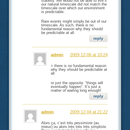
stability. We would not be able to live if
our natural timescale did not match the
timescale over which our environment
is predictable.
Rare events might simply be out of our
timescale. As such, there is no
fundamental reason why they should
be predictable at all.
reply
admin
2009-12-06 at 10:24
> there is no fundamental reason
why they should be predictable at
all
or just the opposite: “things will
eventually happen”. It’s just a
matter of waiting long enough!
reply
admin
2009-12-04 at 21:22
Alors ça, c’est très pessimiste (au
mieux) ou alors très très très simpliste.