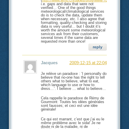
(
http://www.wmo.ch/pages/prog/www/TEM/GTS/inde
i.e. gaps and data that were not
verified… One of the good things
meteorological/climatological services
do is to check the data, update them
when necessary, etc. I also agree that
formatting, quality-checking and storing
data is very useful… but I doubt it’s
worth the amount some meteorological
services ask from their customers,
several times if the same data are
requested more than once!
reply
Jacques
2009-12-15 at 22:04
Je relève un paradoxe : ‘I personally do
believe that no-one has the right to tell
others what to believe, what to eat,
which language to use or how to
dress…’. I believe … what to believe…
Cela rappelle le paradoxe de Rémy de
Gourmont: Toutes les idées générales
sont fausses; et ceci est une idée
générale!
Ce qui est marrant, c’est que j’ai eu le
même problème avec le sida! Je ne
doute ni de la maladie, ni de