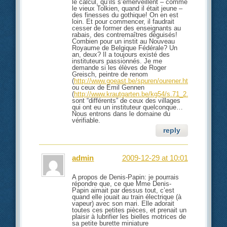
le calcul, qu’ils s’emerveillent – comme
le vieux Tolkien, quand il était jeune –
des finesses du gothique! On en est
loin. Et pour commencer, il faudrait
cesser de former des enseignants au
rabais, des contremaîtres déguisés!
Combien pour un instit au Nouveau
Royaume de Belgique Fédérale? Un
an, deux? Il a toujours existé des
instituteurs passionnés. Je me
demande si les élèves de Roger
Greisch, peintre de renom
(
http://www.goeast.be/spuren/ourener.html
)
ou ceux de Emil Gennen
(
http://www.krautgarten.be/kg54/s.71_2.pdf
)
sont “différents” de ceux des villages
qui ont eu un instituteur quelconque…
Nous entrons dans le domaine du
vérifiable.
reply
admin
2009-12-29 at 10:01
A propos de Denis-Papin: je pourrais
répondre que, ce que Mme Denis-
Papin aimait par dessus tout, c’est
quand elle jouait au train électrique (à
vapeur) avec son mari. Elle adorait
toutes ces petites pièces, et prenait un
plaisir à lubrifier les bielles motrices de
sa petite burette miniature