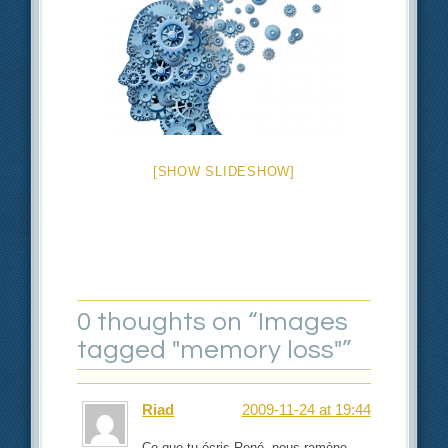
[SHOW SLIDESHOW]
0 thoughts on “
Images
tagged "memory loss"
”
Riad
2009-11-24 at 19:44
Ce que tu écris René, nous ramène