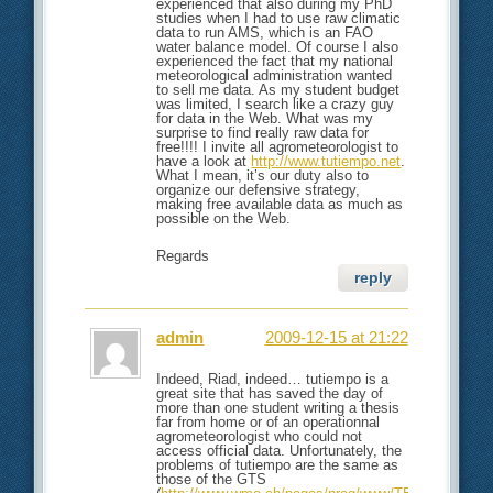
experienced that also during my PhD
studies when I had to use raw climatic
data to run AMS, which is an FAO
water balance model. Of course I also
experienced the fact that my national
meteorological administration wanted
to sell me data. As my student budget
was limited, I search like a crazy guy
for data in the Web. What was my
surprise to find really raw data for
free!!!! I invite all agrometeorologist to
have a look at
http://www.tutiempo.net
.
What I mean, it’s our duty also to
organize our defensive strategy,
making free available data as much as
possible on the Web.
Regards
reply
admin
2009-12-15 at 21:22
Indeed, Riad, indeed… tutiempo is a
great site that has saved the day of
more than one student writing a thesis
far from home or of an operationnal
agrometeorologist who could not
access official data. Unfortunately, the
problems of tutiempo are the same as
those of the GTS