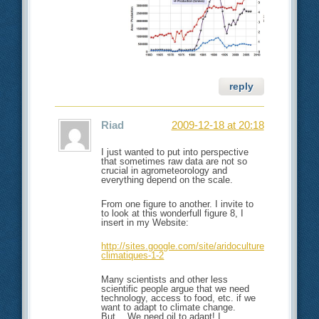
reply
Riad
2009-12-18 at 20:18
I just wanted to put into perspective
that sometimes raw data are not so
crucial in agrometeorology and
everything depend on the scale.
From one figure to another. I invite to
to look at this wonderfull figure 8, I
insert in my Website:
http://sites.google.com/site/aridoculture/changement
climatiques-1-2
Many scientists and other less
scientific people argue that we need
technology, access to food, etc. if we
want to adapt to climate change.
But….We need oil to adapt! I