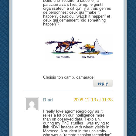
Dans une “retraite” à laquelle j’ai
participé avant hier, Greg, le gentil
organisateur, a dit qu’il y a trois genres
de personnes: ceux qui “make it
happen”, ceux qui “watch it happen” et
ceux qui demandent “did something
happen”?
Choisis ton camp, camarade!
reply
Riad
2009-12-13 at 11:38
I really love agrometeorology as it
relies a lot on our intelligence more
than on observed data. I explain,
during my PhD studies I was trying to
link NDVI images with wheat yields in
Morocco. A student in the university
who was a “remote sensing technician”